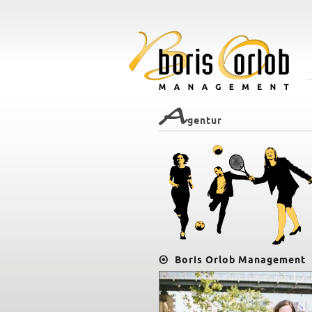
A
gentur
Boris Orlob Management