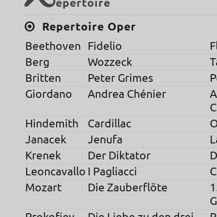
R
epertoire
Repertoire Oper
Beethoven
Fidelio
F
Berg
Wozzeck
T
Britten
Peter Grimes
P
Giordano
Andrea Chénier
A
C
Hindemith
Cardillac
O
Janacek
Jenufa
L
Krenek
Der Diktator
D
Leoncavallo
I Pagliacci
C
Mozart
Die Zauberflöte
1
G