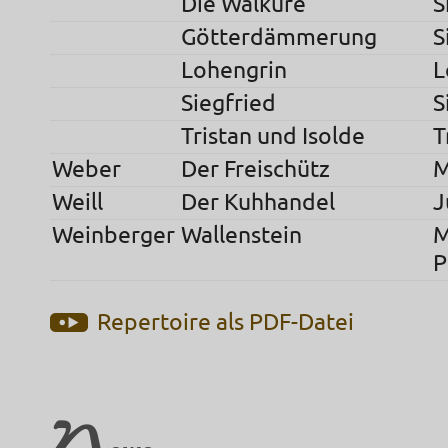
Die Walküre
S
Götterdämmerung
S
Lohengrin
L
Siegfried
S
Tristan und Isolde
T
Weber
Der Freischütz
M
Weill
Der Kuhhandel
J
Weinberger
Wallenstein
M
P
Repertoire als PDF-Datei