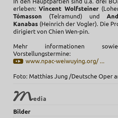
In den Hauptpartien sind u.a. drei B
erleben:
Vincent Wolfsteiner
(Lohen
Tómasson
(Telramund) und
And
Kanabas
(Heinrich der Vogler). Die P
dirigiert von Chien Wen-pin.
Mehr informationen sow
Vorstellungstermine:
www.npac-weiwuying.org/ ...
Foto: Matthias Jung /Deutsche Oper 
M
edia
Bilder