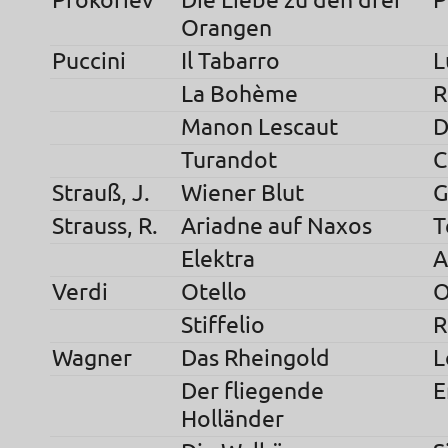
Prokofiev
Die Liebe zu den drei
P
Orangen
Puccini
Il Tabarro
L
La Bohème
R
Manon Lescaut
D
Turandot
C
Strauß, J.
Wiener Blut
G
Strauss, R.
Ariadne auf Naxos
T
Elektra
A
Verdi
Otello
O
Stiffelio
R
Wagner
Das Rheingold
L
Der fliegende
E
Holländer