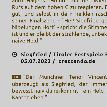
aufd Hagens ´Hoiho` mit der Wied
Rufs auf dem hohen C zu reagieren. D
gut, und selbst in dern heiklen ras
seiner Finalszene - `Hei! Siegfried 
Nibelungen Hort` - spricht die Stimme
ist und er bleibt der strahlende, un
naive Held."
Siegfried / Tiroler Festspiele E
05.07.2023 / crescendo.de
"Der Münchner Tenor Vincent
überzeugt als Siegfried, der imme
bewusst naiv daherkommt - ein Held 
Kanten eben."