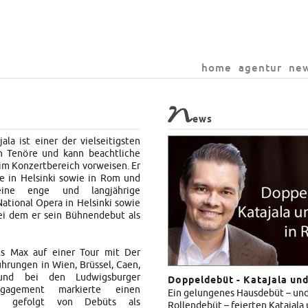
home
agentur
ne
N
ews
la ist einer der vielseitigsten
n Tenöre und kann beachtliche
 im Konzertbereich vorweisen. Er
ie in Helsinki sowie in Rom und
eine enge und langjährige
ational Opera in Helsinki sowie
ei dem er sein Bühnendebut als
ls Max auf einer Tour mit Der
hrungen in Wien, Brüssel, Caen,
 und bei den Ludwigsburger
Doppeldebüt - Katajala un
Engagement markierte einen
Ein gelungenes Hausdebüt – und 
de gefolgt von Debüts als
Rollendebüt – feierten Katajal