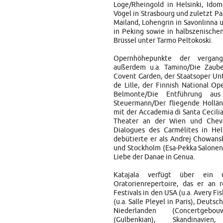
Loge/Rheingold in Helsinki, Idom
Vögel in Strasbourg und zuletzt Pa
Mailand, Lohengrin in Savonlinna 
in Peking sowie in halbszenisch
Brüssel unter Tarmo Peltokoski.
Opernhöhepunkte der vergange
außerdem u.a. Tamino/Die Zaub
Covent Garden, der Staatsoper Unt
de Lille, der Finnish National Op
Belmonte/Die Entführung aus
Steuermann/Der fliegende Hollän
mit der Accademia di Santa Cecili
Theater an der Wien und Cheva
Dialogues des Carmélites in Hels
debütierte er als Andrej Chowans
und Stockholm (Esa-Pekka Salonen) 
Liebe der Danae in Genua.
Katajala verfügt über ein 
Oratorienrepertoire, das er an 
Festivals in den USA (u.a. Avery Fi
(u.a. Salle Pleyel in Paris), Deuts
Niederlanden (Concertgeb
(Gulbenkian), Skandinavien