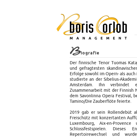
B
iografie
Der finnische Tenor Tuomas Kataja
und gefragtesten skandinavische
Erfolge sowohl im Opern- als auch
studierte an der Sibelius-Akadem
Amsterdam. Ihn verbindet 
Zusammenarbeit mit der Finnish N
dem Savonlinna Opera Festival, b
Tamino/Die Zauberflöte feierte.
2019 gab er sein Rollendebüt a
Freischütz mit konzertanten Auffü
Luxembourg, Aix-en-Provence
Schlossfestspielen. Dieses 
Repertoirewechsel und wur