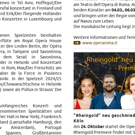
eneo in Tel Aviv, Hoffegut/Die
am Teatro dell’Opera di Roma. A
rsifal konzertant in Finnland und
beiden Künstler am
04.03., 06.0
und Erik/Der fliegende Holländer
und bringen unter der Regie vo
en Konzerten in Luxembourg und
auf Naxos zum Leben.
Die musikalische Leitung liegt 
nen Spielzeiten beinhalten
Weitere Informationen und Term
erflöte am Royal Opera House
www.operaroma.it
er den Linden Berlin, der Opéra
era, in Tampere und Savonlinna,
 dem Serail in Savonlinna,
der in Helsinki und konzertant
a in Rom, Max/Der Freischütz am
lier de la Force in Poulencs
inki. In der Spielzeit 2024/25
ki/Chowanschtschina in Helsinki
sowie als Pollux in Strauss’ Die
umfangreiches Konzert- und
renommierten Spielstätten und
"Rheingold" neu geschmied
sher Hall in New York), Frankreich
Köln
chland (Laeiszhalle Hamburg), den
Am
26. Oktober
startet die Ope
ouw Amsterdam), Portugal
Rheingold Premiere findet mit 
, Spanien, Großbritannien