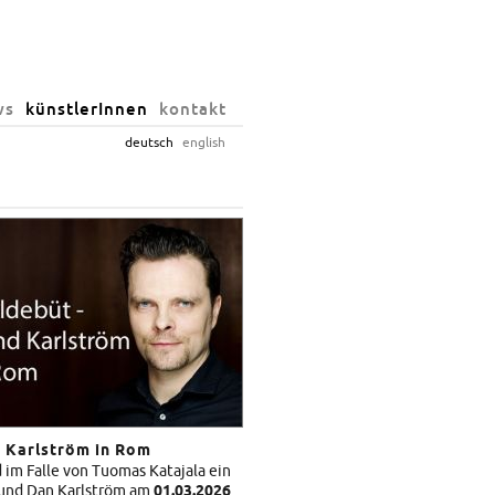
ws
künstlerInnen
kontakt
deutsch
english
d Karlström in Rom
im Falle von Tuomas Katajala ein
a und Dan Karlström am
01.03.2026