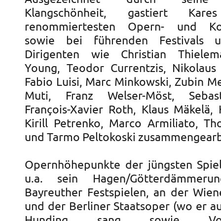
Klangschönheit, gastiert Ka
renommiertesten Opern- und Kon
sowie bei führenden Festivals 
Dirigenten wie Christian Thiele
Young, Teodor Currentzis, Nikolaus
Fabio Luisi, Marc Minkowski, Zubin M
Muti, Franz Welser-Möst, Sebas
François-Xavier Roth, Klaus Mäkelä,
Kirill Petrenko, Marco Armiliato, T
und Tarmo Peltokoski zusammengearb
Opernhöhepunkte der jüngsten Spie
u.a. sein Hagen/Götterdämmer
Bayreuther Festspielen, an der Wien
und der Berliner Staatsoper (wo er a
Hunding sang sowie Vodník