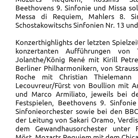
Beethovens 9. Sinfonie und Missa sol
Messa di Requiem, Mahlers 8. Si
Schostakowitschs Sinfonien Nr. 13 und
Konzerthighlights der letzten Spielze
konzertanten Aufführungen von T
Jolanthe/König René mit Kirill Pet
Berliner Philharmonikern, von Strauss
Roche mit Christian Thielemann
Lecouvreur/Fürst von Boullion mit 
und Marco Armiliato, jeweils bei d
Festspielen, Beethovens 9. Sinfoni
Sinfonieorchester sowie bei den BB
der Leitung von Sakari Oramo, Verdi
dem Gewandhausorchester unter F
Möst, Mozarts Requiem mit dem Chi