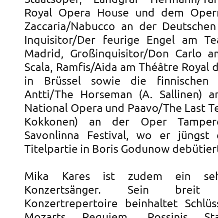
Royal Opera House und dem Opern
Zaccaria/Nabucco an der Deutschen
Inquisitor/Der feurige Engel am T
Madrid, Großinquisitor/Don Carlo a
Scala, Ramfis/Aida am Théâtre Royal 
in Brüssel sowie die finnischen 
Antti/The Horseman (A. Sallinen) a
National Opera und Paavo/The Last Te
Kokkonen) an der Oper Tampe
Savonlinna Festival, wo er jüngst 
Titelpartie in Boris Godunow debütier
Mika Kares ist zudem ein seh
Konzertsänger. Sein breit g
Konzertrepertoire beinhaltet Schlü
Mozarts Requiem, Rossinis St