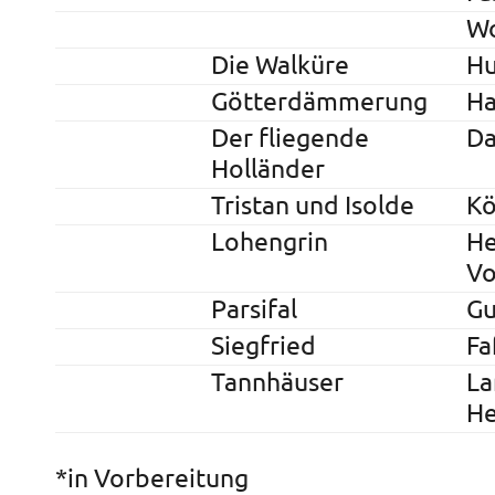
W
Die Walküre
Hu
Götterdämmerung
H
Der fliegende
Da
Holländer
Tristan und Isolde
Kö
Lohengrin
He
Vo
Parsifal
G
Siegfried
Fa
Tannhäuser
La
H
*in Vorbereitung