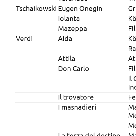
Tschaikowski
Eugen Onegin
Gr
Iolanta
Kö
Mazeppa
Fi
Verdi
Aida
Kö
Ra
Attila
At
Don Carlo
Fi
Il
In
Il trovatore
Fe
I masnadieri
Ma
M
M
La forza del destino
Ma