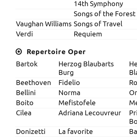
14th Symphony
Songs of the Forest
Vaughan Williams
Songs of Travel
Verdi
Requiem
Repertoire Oper
Bartok
Herzog Blaubarts
He
Burg
Bl
Beethoven
Fidelio
Ro
Bellini
Norma
Or
Boito
Mefistofele
Me
Cilea
Adriana Lecouvreur
Pr
Bo
Donizetti
La favorite
Ba