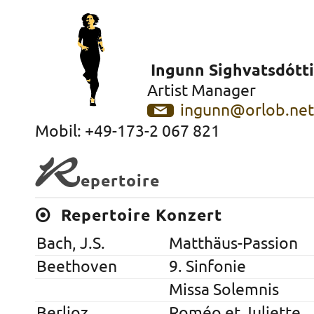
Ingunn Sighvatsdótti
Artist Manager
ingunn@orlob.ne
Mobil: +49-173-2 067 821
R
epertoire
Repertoire Konzert
Bach, J.S.
Matthäus-Passion
Beethoven
9. Sinfonie
Missa Solemnis
Berlioz
Roméo et Juliette