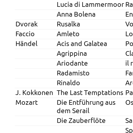
Lucia di Lammermoor
R
Anna Bolena
En
Dvorak
Rusalka
Vo
Faccio
Amleto
Lo
Händel
Acis and Galatea
P
Agrippina
Cl
Ariodante
il
Radamisto
Fa
Rinaldo
Ar
J. Kokkonen
The Last Temptations
Pa
Mozart
Die Entführung aus
O
dem Serail
Die Zauberflöte
Sa
Sp