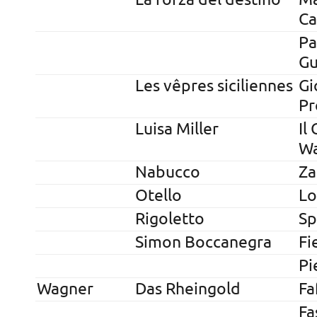
Ca
Pa
Gu
Les vêpres siciliennes
Gi
Pr
Luisa Miller
Il
Wa
Nabucco
Za
Otello
Lo
Rigoletto
Sp
Simon Boccanegra
Fi
Pi
Wagner
Das Rheingold
Fa
Fa