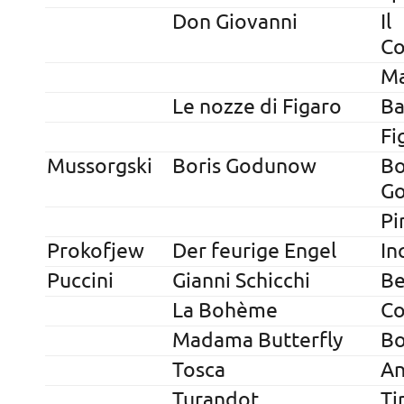
Don Giovanni
Il
C
Ma
Le nozze di Figaro
Ba
Fi
Mussorgski
Boris Godunow
Bo
G
P
Prokofjew
Der feurige Engel
In
Puccini
Gianni Schicchi
Be
La Bohème
Co
Madama Butterfly
B
Tosca
An
Turandot
Ti