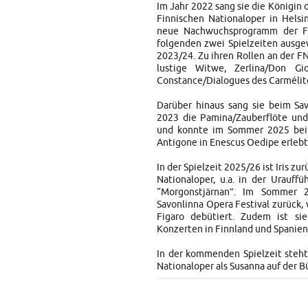
Im Jahr 2022 sang sie die Königin 
Finnischen Nationaloper in Helsi
neue Nachwuchsprogramm der Fin
folgenden zwei Spielzeiten ausge
2023/24. Zu ihren Rollen an der F
lustige Witwe, Zerlina/Don Gio
Constance/Dialogues des Carmélite
Darüber hinaus sang sie beim Sav
2023 die Pamina/Zauberflöte und
und konnte im Sommer 2025 bei 
Antigone in Enescus Oedipe erleb
In der Spielzeit 2025/26 ist Iris z
Nationaloper, u.a. in der Urauff
“Morgonstjärnan”. Im Sommer 2
Savonlinna Opera Festival zurück, 
Figaro debütiert. Zudem ist sie
Konzerten in Finnland und Spanien
In der kommenden Spielzeit steht 
Nationaloper als Susanna auf der B