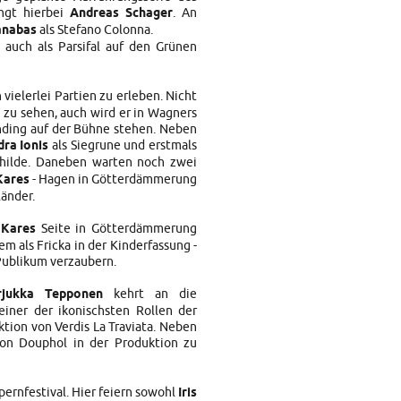
ingt hierbei
Andreas Schager
. An
anabas
als Stefano Colonna.
auch als Parsifal auf den Grünen
 vielerlei Partien zu erleben. Nicht
ld zu sehen, auch wird er in Wagners
nding auf der Bühne stehen. Neben
dra Ionis
als Siegrune und erstmals
hilde. Daneben warten noch zwei
Kares
- Hagen in Götterdämmerung
länder.
 Kares
Seite in Götterdämmerung
m als Fricka in der Kinderfassung -
Publikum verzaubern.
rjukka Tepponen
kehrt an die
einer der ikonischsten Rollen der
ktion von Verdis La Traviata. Neben
on Douphol in der Produktion zu
ernfestival. Hier feiern sowohl
Iris