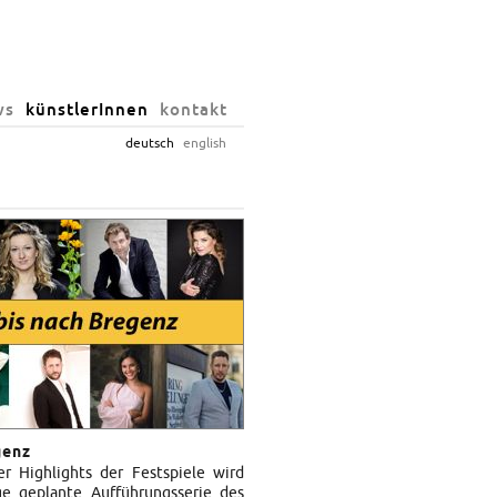
ws
künstlerInnen
kontakt
deutsch
english
genz
er Highlights der Festspiele wird
ige geplante Aufführungsserie des