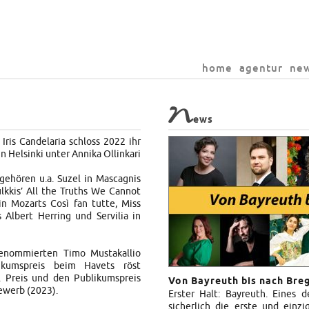
home
agentur
ne
N
ews
 Iris Candelaria schloss 2022 ihr
n Helsinki unter Annika Ollinkari
gehören u.a. Suzel in Mascagnis
ulkkis’ All the Truths We Cannot
in Mozarts Così fan tutte, Miss
Albert Herring und Servilia in
renommierten Timo Mustakallio
kumspreis beim Havets röst
 Preis und den Publikumspreis
Von Bayreuth bis nach Bre
werb (2023).
Erster Halt: Bayreuth. Eines d
sicherlich die erste und einz