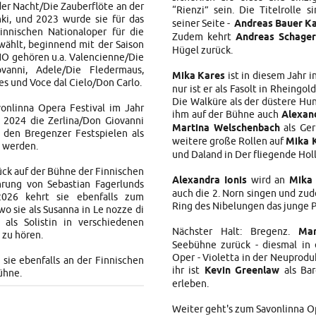
der Nacht/Die Zauberflöte an der
“Rienzi” sein. Die Titelrolle s
nki, und 2023 wurde sie für das
seiner Seite -
Andreas Bauer K
nischen Nationaloper für die
Zudem kehrt
Andreas Schager
wählt, beginnend mit der Saison
Hügel zurück.
NO gehören u.a. Valencienne/Die
vanni, Adele/Die Fledermaus,
Mika Kares
ist in diesem Jahr in
s und Voce dal Cielo/Don Carlo.
nur ist er als Fasolt in Rheingo
Die Walküre als der düstere Hu
onlinna Opera Festival im Jahr
ihm auf der Bühne auch
Alexan
 2024 die Zerlina/Don Giovanni
Martina Welschenbach
als Ger
den Bregenzer Festspielen als
weitere große Rollen auf
Mika 
t werden.
und Daland in Der fliegende Hol
urück auf der Bühne der Finnischen
Alexandra Ionis
wird an
Mika
ührung von Sebastian Fagerlunds
auch die 2. Norn singen und zude
026 kehrt sie ebenfalls zum
Ring des Nibelungen das junge 
wo sie als Susanna in Le nozze di
 als Solistin in verschiedenen
Nächster Halt: Bregenz.
Ma
 zu hören.
Seebühne zurück - diesmal in 
Oper - Violetta in der Neuprodu
sie ebenfalls an der Finnischen
ihr ist
Kevin Greenlaw
als Bar
ühne.
erleben.
Weiter geht's zum Savonlinna Op